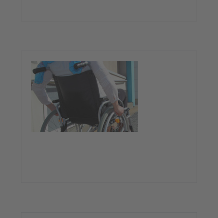
〉
Rollstuhlfahrten
Beförderung