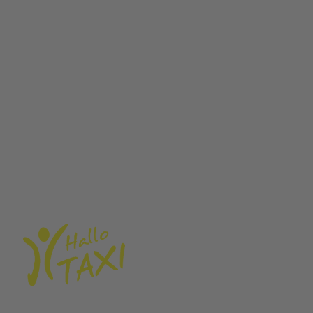
PREMIUM-Dienst
Schülertransporte
Spezial-Services
Shuttleservice Hochzeit
Pilot-Service
Essens-/Besorgungsfahrten
Materialtransport