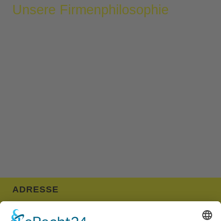
Unsere Firmenphilosophie
Unser Ziel ist es, motivierte und engagierte
Mitarbeiter/innen zur Qualitätssteigerung für unsere
Kunden zu fördern und uns gegenseitig und unsere
Kunden zu achten, zu respektieren und mit Höflichkeit
und Ehrlichkeit und einer selbstverständlichen
Hilfsbereitschaft stets für ein gutes Arbeitsklima und
einen service-freundlichen Dienst für den Kunden zu
sorgen.
ADRESSE
TAXI-FUNK-ZENTRALE KARLSRUHE eG
Auf der Breit 9b