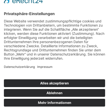
76227 Karlsruhe
KONTAKT
TEL 0721 944 144
FAX 0721 944 14 30
E-MAIL
info@taxi-ka.de
© TAXI-FUNK-ZENTRALE KARLSRUHE
|
IMPRESSUM
|
DATENSCHUTZ