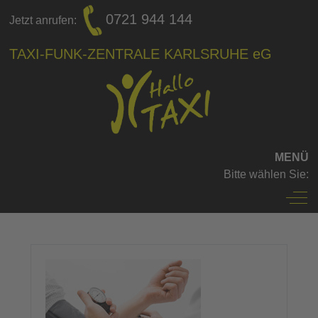
0721 944 144
Jetzt anrufen:
TAXI-FUNK-ZENTRALE KARLSRUHE eG
MENÜ
Bitte wählen Sie:
Off-
〉