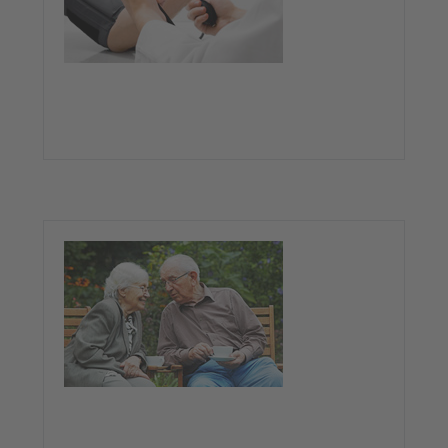
Krankenfahrten
Dialyse-/Strahlenfahrten
〉
Kundenfreundlicher
Seniorendienst