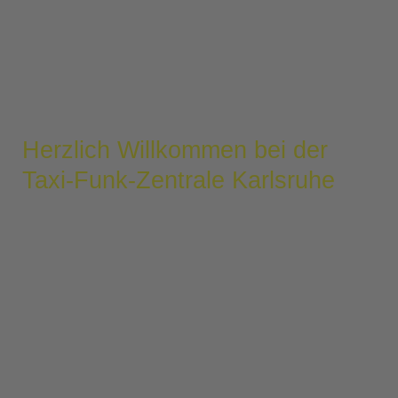
Herzlich Willkommen bei der
Taxi-Funk-Zentrale Karlsruhe
Seit unserer Gründung 1970 haben wir es uns zur
Aufgabe gemacht, unsere Kunden sicher, schnell und
zuverlässig ans Ziel zu bringen. Mittlerweile sind wir
mit mehr als 300 Fahrern und über 160 Taxen zu
einem soliden, mittelständischen Unternehmen
herangewachsen, bei dem Höflichkeit, Ehrlichkeit,
Hilfsbereitschaft und kundenorientierte Leistungen im
Vordergrund stehen. Aus diesem Grund ist uns ein