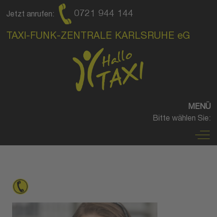
0721 944 144
Jetzt anrufen:
TAXI-FUNK-ZENTRALE KARLSRUHE eG
MENÜ
Bitte wählen Sie:
Off
BESTELLMÖGLICHKEITEN
Taxi per Telefon