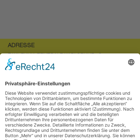
weiteren Beratung rund um die Uhr zur Verfügung
stehen.
ADRESSE
TAXI-FUNK-ZENTRALE KARLSRUHE eG
Auf der Breit 9b
76227 Karlsruhe
KONTAKT
TEL 0721 944 144
FAX 0721 944 14 30
E-MAIL
info@taxi-ka.de