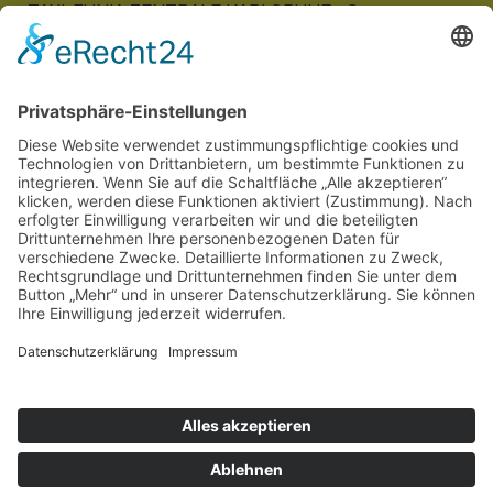
TAXI-FUNK-ZENTRALE KARLSRUHE eG
Auf der Breit 9b
76227 Karlsruhe
KONTAKT
TEL 0721 944 144
FAX 0721 944 14 30
E-MAIL
info@taxi-ka.de