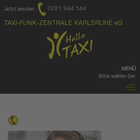
0721 944 144
Jetzt anrufen:
TAXI-FUNK-ZENTRALE KARLSRUHE eG
MENÜ
Bitte wählen Sie:
Off
BESTELLMÖGLICHKEITEN
Taxi per Telefon